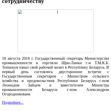
сотрудничеству
18
августа
2016
г.
Государственный
секретарь
Министерства
промышленности
и
торговли
Шри
-
Ланки
г-
н
Т.
М.
К.
Б.
Теннекун
начал
свой
рабочий
визит
в
Республику
Беларусь
.
В
первый
день
состоялись
двусторонние
встречи
с
Государственным
секретарем
- М
инистром
сельского
хозяйства
и
продовольствия
Республики
Беларусь
г
-
ном
Леонидом
Зайцем
и
заместителем
Министра
промышленности
Беларуси
г-
ном
Александром
Огородниковым
.
Подробнее...