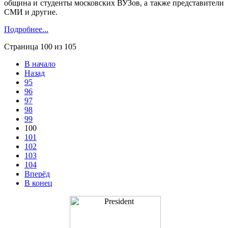
община и студенты московских ВУЗов, а также представители
СМИ и другие.
Подробнее...
Страница 100 из 105
В начало
Назад
95
96
97
98
99
100
101
102
103
104
Вперёд
В конец