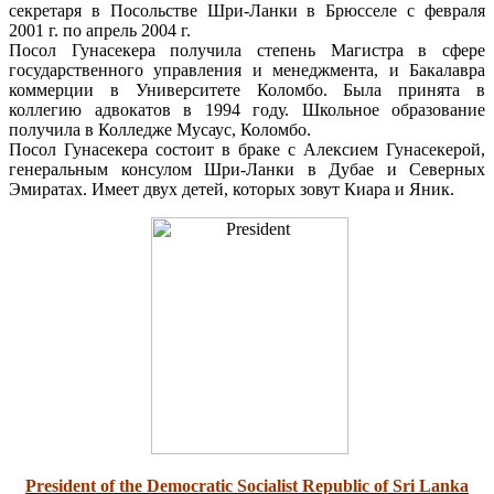
секретаря
в Посольстве Шри-Ланки в Брюсселе с февраля
2001 г. по апрель 2004 г.
Посол Гунасекера получила степень Магистра в сфере
государственного управления и менеджмента, и Бакалавра
коммерции в Университете Коломбо. Была принята в
коллегию адвокатов в 1994 году. Школьное образование
получила в Колледже Мусаус, Коломбо.
Посол Гунасекера состоит в браке с Алексием Гунасекерой,
генеральным консулом Шри-Ланки в Дубае и Северных
Эмиратах. Имеет двух детей, которых зовут Киара и Яник.
President of the Democratic Socialist Republic of Sri Lanka