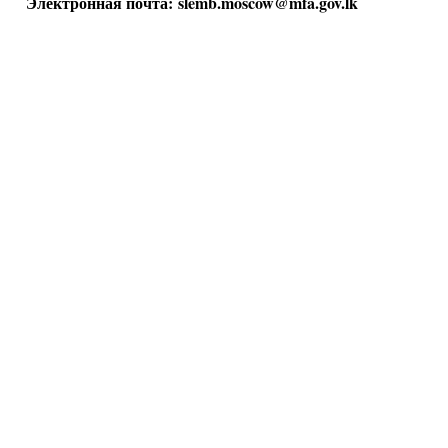
Электронная почта:
slemb.moscow@mfa.gov.lk