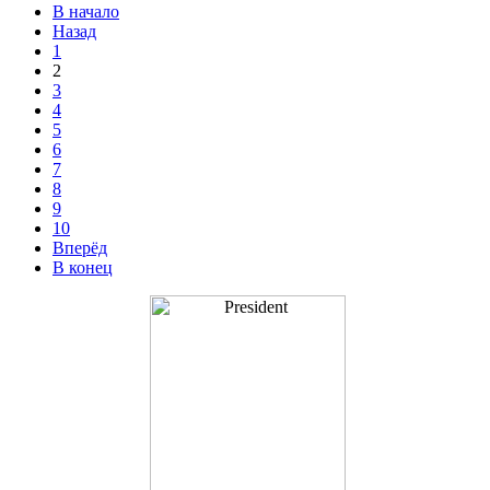
В начало
Назад
1
2
3
4
5
6
7
8
9
10
Вперёд
В конец