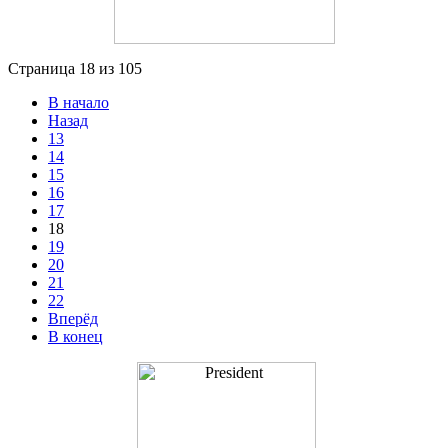
Страница 18 из 105
В начало
Назад
13
14
15
16
17
18
19
20
21
22
Вперёд
В конец