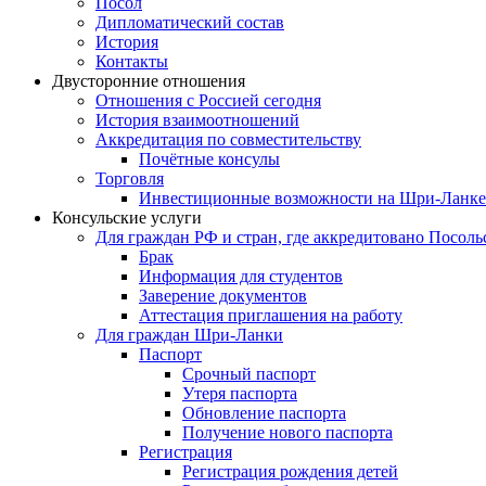
Посол
Дипломатический состав
История
Контакты
Двусторонние отношения
Отношения с Россией сегодня
История взаимоотношений
Аккредитация по совместительству
Почётные консулы
Торговля
Инвестиционные возможности на Шри-Ланке
Консульские услуги
Для граждан РФ и стран, где аккредитовано Посоль
Брак
Информация для студентов
Заверение документов
Аттестация приглашения на работу
Для граждан Шри-Ланки
Паспорт
Срочный паспорт
Утеря паспорта
Обновление паспорта
Получение нового паспорта
Регистрация
Регистрация рождения детей