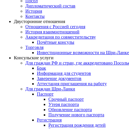
Посол
Дипломатический состав
История
Контакты
Двусторонние отношения
Отношения с Россией сегодня
История взаимоотношений
Аккредитация по совместительству
Почётные консулы
Торговля
Инвестиционные возможности на Шри-Ланке
Консульские услуги
Для граждан РФ и стран, где аккредитовано Посоль
Брак
Информация для студентов
Заверение документов
Аттестация приглашения на работу
Для граждан Шри-Ланки
Паспорт
Срочный паспорт
Утеря паспорта
Обновление паспорта
Получение нового паспорта
Регистрация
Регистрация рождения детей